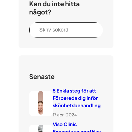
Kan du inte hitta
något?
Sök
Senaste
5 Enkla steg för att
Förbereda dig inför
skönhetsbehandling
17 april 2024
Viso Clinic
Expanderar med Nya