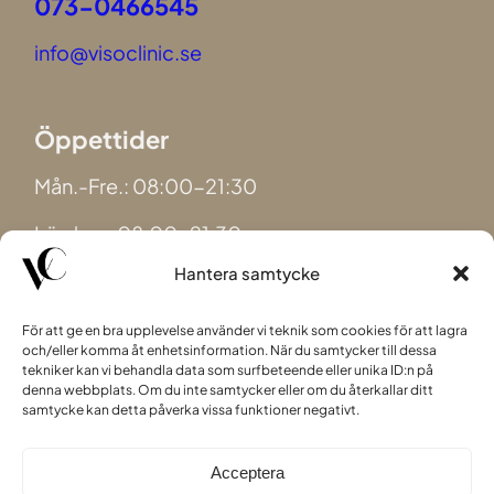
073-0466545
info@visoclinic.se
Öppettider
Mån.-Fre.: 08:00-21:30
Lördag.: 08:00-21:30
Hantera samtycke
Söndag.: 08:00-21:30
För att ge en bra upplevelse använder vi teknik som cookies för att lagra
och/eller komma åt enhetsinformation. När du samtycker till dessa
Instagram
Facebook
TikTok
tekniker kan vi behandla data som surfbeteende eller unika ID:n på
denna webbplats. Om du inte samtycker eller om du återkallar ditt
samtycke kan detta påverka vissa funktioner negativt.
© 2026. All rights reserved.
Acceptera