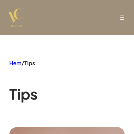
Hoppa
till
innehåll
Hem
/
Tips
Tips